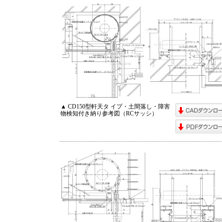
▲ CD150型軒天タ イプ・土間落し・障害
物検知付き納り参考図（RCサッシ）