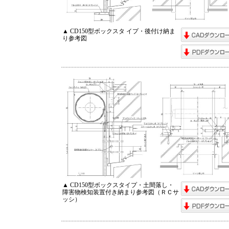
▲ CD150型ボックスタ イプ・後付け納ま
り参考図
▲ CD150型ボックスタイプ・土間落し・
障害物検知装置付き納まり参考図（ＲＣサ
ッシ）