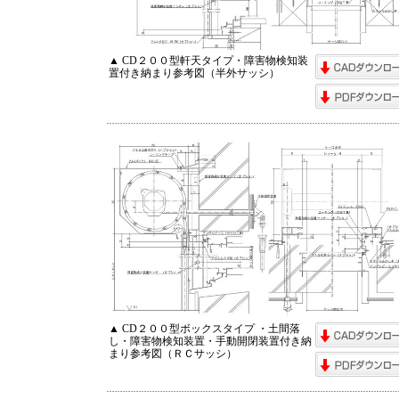
▲ CD２００型軒天タイプ・障害物検知装
置付き納まり参考図（半外サッシ）
▲ CD２００型ボックスタイプ ・土間落
し・障害物検知装置・手動開閉装置付き納
まり参考図（ＲＣサッシ）