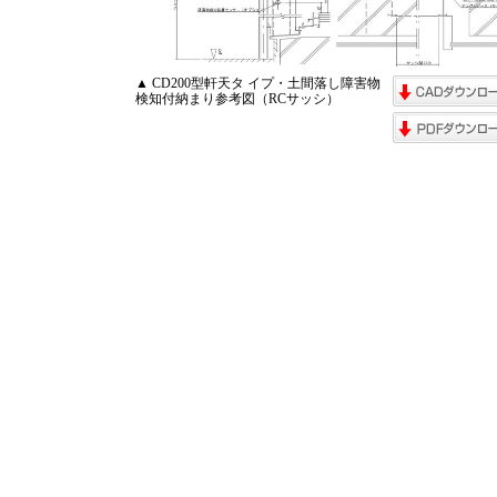
▲ CD200型軒天タ イプ・土間落し障害物
検知付納まり参考図（RCサッシ）