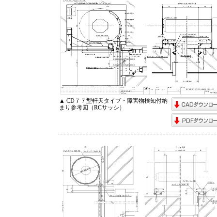
▲ CD７７型軒天タイプ・障害物検知付納
まり参考図（RCサッシ）